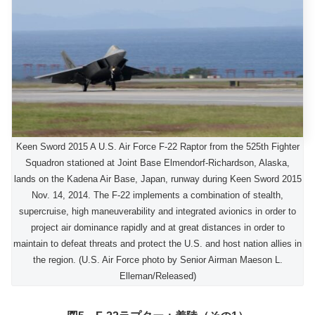
Keen Sword 2015 A U.S. Air Force F-22 Raptor from the 525th Fighter
Squadron stationed at Joint Base Elmendorf-Richardson, Alaska,
lands on the Kadena Air Base, Japan, runway during Keen Sword 2015
Nov. 14, 2014. The F-22 implements a combination of stealth,
supercruise, high maneuverability and integrated avionics in order to
project air dominance rapidly and at great distances in order to
maintain to defeat threats and protect the U.S. and host nation allies in
the region. (U.S. Air Force photo by Senior Airman Maeson L.
Elleman/Released)