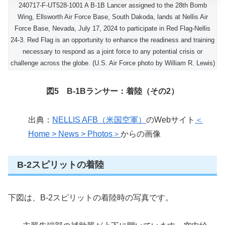
240717-F-UT528-1001 A B-1B Lancer assigned to the 28th Bomb
Wing, Ellsworth Air Force Base, South Dakoda, lands at Nellis Air
Force Base, Nevada, July 17, 2024 to participate in Red Flag-Nellis
24-3. Red Flag is an opportunity to enhance the readiness and training
necessary to respond as a joint force to any potential crisis or
challenge across the globe. (U.S. Air Force photo by William R. Lewis)
図5 B-1Bランサー：着陸（その2）
出典：
NELLIS AFB（米国空軍）
のWebサイト
＜
Home > News > Photos＞
からの画像
B-2スピリットの着陸
下図は、B-2スピリットの着陸時の写真です。