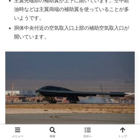
主翼先端部の補助翼が上下に開いています。空中給
油時などは主翼両端の補助翼を使っていることが多
いようです。
胴体中央付近の空気取入口上部の補助空気取入口が
開いています。
RED FLAG 21-1 kicks off A U.S. Air Force B-2 Spirit, assigned to the
メニュー
検索
目次へ
トップ
509th Bomb Wing, Whiteman Air Force Base, Missouri, lands at Nellis