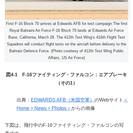
First F-16 Block 70 arrives at Edwards AFB for test campaign The first
Royal Bahraini Air Force F-16 Block 70 lands at Edwards Air Force
Base, California, March 28. The 412th Test Wing’s 416th Flight Test
Squadron will conduct flight tests on the aircraft before delivery to the
Bahrain Defence Force. (Photo courtesy of 412th Test Wing Public
Affairs, US Air Force)
図4-1 F-16ファイティング・ファルコン：エアブレーキ
（その1）
出典：
EDWARDS AFB（米国空軍）
のWebサイト
＜
Home > News > Photos＞
からの画像
下図は、飛行中のF-16ファイティング・ファルコンの写