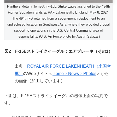
Panthers Return Home An F-15E Strike Eagle assigned to the 494th
Fighter Squadron lands at RAF Lakenheath, England, May 8, 2024.
The 494th FS returned from a seven-month deployment to an
undisclosed location in Southwest Asia, where they provided crucial
support to operations in the U.S. Central Command area of
responsibility. (U.S. Air Force photo by Austin Salazar)
図2 F-15Eストライクイーグル：エアブレーキ（その1）
出典：
ROYAL AIR FORCE LAKENHEATH（米国空
軍）
のWebサイト＜
Home > News > Photos
＞から
の画像（加工しています）
下図は、F-15Eストライクイーグルの機体上面の写真で
す。