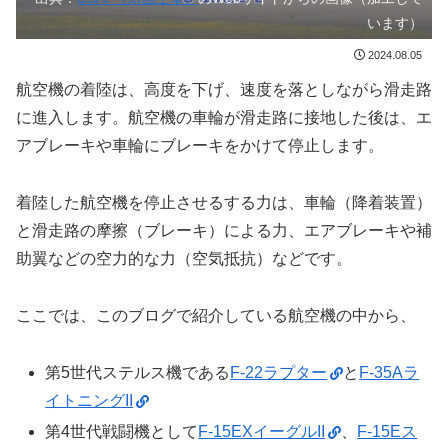
います）
2024.08.05
航空機の着陸は、高度を下げ、速度を落としながら滑走路
に進入します。航空機の車輪が滑走路に接地した後は、エ
アブレーキや車輪にブレーキをかけて停止します。
着陸した航空機を停止させるする力は、車輪（降着装置）
と滑走路の摩擦（ブレーキ）による力、エアブレーキや補
助翼などの空力的な力（空気抵抗）などです。
ここでは、このブログで紹介している航空機の中から、
第5世代ステルス機である
F-22ラプター
と
F-35Aラ
イトニングII
第4世代戦闘機として
F-15EXイーグルII
、
F-15Eス