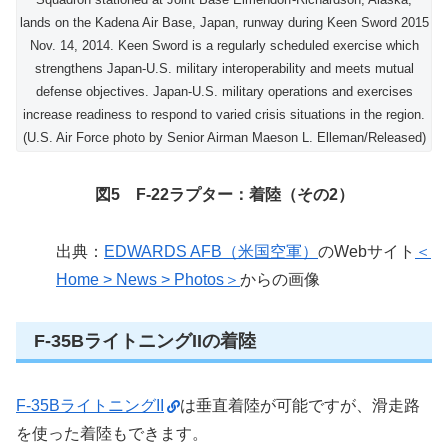
lands on the Kadena Air Base, Japan, runway during Keen Sword 2015
Nov. 14, 2014. Keen Sword is a regularly scheduled exercise which
strengthens Japan-U.S. military interoperability and meets mutual
defense objectives. Japan-U.S. military operations and exercises
increase readiness to respond to varied crisis situations in the region.
(U.S. Air Force photo by Senior Airman Maeson L. Elleman/Released)
図5 F-22ラプター：着陸（その2）
出典：
EDWARDS AFB（米国空軍）
のWebサイト
＜
Home > News > Photos＞
からの画像
F-35BライトニングIIの着陸
F-35BライトニングII
は垂直着陸が可能ですが、滑走路
を使った着陸もできます。