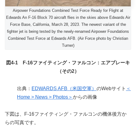
Airpower Foundations Combined Test Force Ready for Flight at
Edwards An F-16 Block 70 aircraft flies in the skies above Edwards Air
Force Base, California, March 28, 2023. The newest variant of the
fighter jet is being tested by the newly-renamed Airpower Foundations
Combined Test Force at Edwards AFB. (Air Force photo by Christian
Turner)
図4-1 F-16ファイティング・ファルコン：エアブレーキ
（その2）
出典：
EDWARDS AFB（米国空軍）
のWebサイト
＜
Home > News > Photos＞
からの画像
下図は、F-16ファイティング・ファルコンの機体後方か
らの写真です。