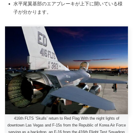
水平尾翼基部のエアブレーキが上下に開いている様
子が分かります。
416th FLTS ‘Skulls’ return to Red Flag With the night lights of
downtown Las Vegas and F-15s from the Republic of Korea Air Force
serving as a backdrop, an F-16 from the 416th Flight Test Squadron