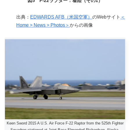
図5 F-22ラプター：着陸（その1）
出典：
EDWARDS AFB（米国空軍）
のWebサイト
＜
Home > News > Photos＞
からの画像
Keen Sword 2015 A U.S. Air Force F-22 Raptor from the 525th Fighter
Squadron stationed at Joint Base Elmendorf-Richardson, Alaska,