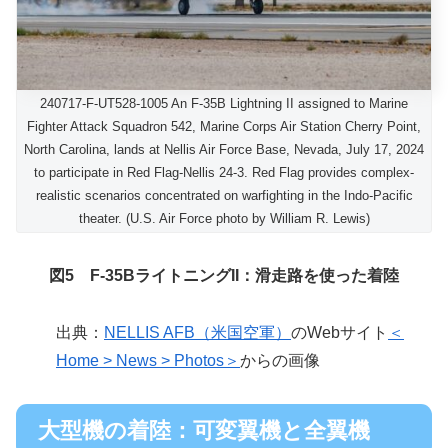
240717-F-UT528-1005 An F-35B Lightning II assigned to Marine
Fighter Attack Squadron 542, Marine Corps Air Station Cherry Point,
North Carolina, lands at Nellis Air Force Base, Nevada, July 17, 2024
to participate in Red Flag-Nellis 24-3. Red Flag provides complex-
realistic scenarios concentrated on warfighting in the Indo-Pacific
theater. (U.S. Air Force photo by William R. Lewis)
図5 F-35BライトニングII：滑走路を使った着陸
出典：
NELLIS AFB（米国空軍）
のWebサイト
＜
Home > News > Photos＞
からの画像
大型機の着陸：可変翼機と全翼機