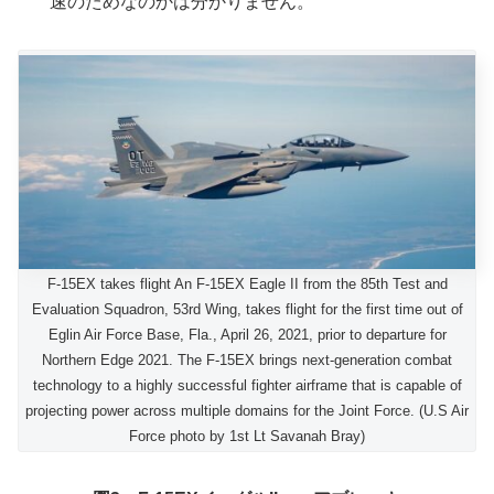
速のためなのかは分かりません。
F-15EX takes flight An F-15EX Eagle II from the 85th Test and
Evaluation Squadron, 53rd Wing, takes flight for the first time out of
Eglin Air Force Base, Fla., April 26, 2021, prior to departure for
Northern Edge 2021. The F-15EX brings next-generation combat
technology to a highly successful fighter airframe that is capable of
projecting power across multiple domains for the Joint Force. (U.S Air
Force photo by 1st Lt Savanah Bray)