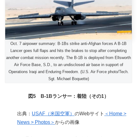
Oct. 7 airpower summary: B-1Bs strike anti-Afghan forces A B-1B
Lancer goes full flaps and hits the brakes to stop after completing
another combat mission recently. The B-1B is deployed from Ellsworth
Air Force Base, S.D., to an undisclosed air base in support of
Operations Iraqi and Enduring Freedom. (U.S. Air Force photo/Tech.
Sgt. Michael Boquette)
図5 B-1Bランサー：着陸（その1）
出典：
USAF（米国空軍）
のWebサイト
＜Home >
News > Photos＞
からの画像