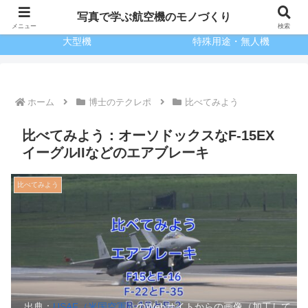
博士のテクレポ
小型機
写真で学ぶ航空機のモノづくり
メニュー
検索
大型機
特殊用途・無人機
ホーム
博士のテクレポ
比べてみよう
比べてみよう：オーソドックスなF-15EX
イーグルIIなどのエアブレーキ
比べてみよう
出典：
USAF（米国空軍）
のWebサイトからの画像（加工して