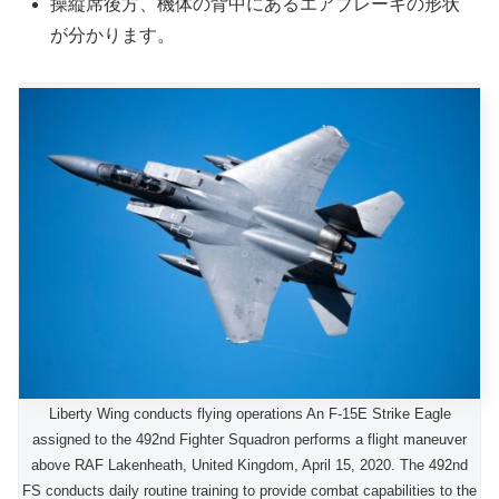
操縦席後方、機体の背中にあるエアブレーキの形状
が分かります。
Liberty Wing conducts flying operations An F-15E Strike Eagle
assigned to the 492nd Fighter Squadron performs a flight maneuver
above RAF Lakenheath, United Kingdom, April 15, 2020. The 492nd
FS conducts daily routine training to provide combat capabilities to the