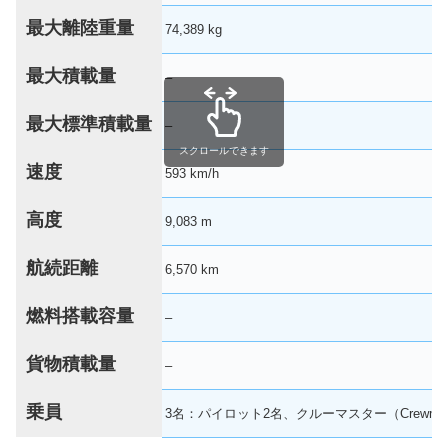
最大離陸重量
74,389 kg
最大積載量
–
最大標準積載量
–
スクロールできます
速度
593 km/h
高度
9,083 m
航続距離
6,570 km
燃料搭載容量
–
貨物積載量
–
乗員
3名：パイロット2名、クルーマスター（Crewmas