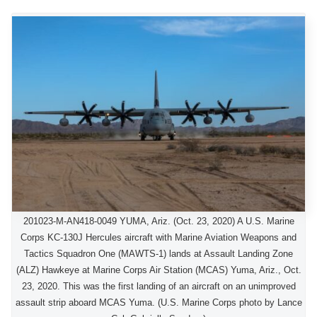
201023-M-AN418-0049 YUMA, Ariz. (Oct. 23, 2020) A U.S. Marine
Corps KC-130J Hercules aircraft with Marine Aviation Weapons and
Tactics Squadron One (MAWTS-1) lands at Assault Landing Zone
(ALZ) Hawkeye at Marine Corps Air Station (MCAS) Yuma, Ariz., Oct.
23, 2020. This was the first landing of an aircraft on an unimproved
assault strip aboard MCAS Yuma. (U.S. Marine Corps photo by Lance