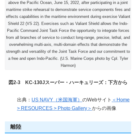
above the Pacific Ocean, June 15, 2022, after participating in a joint
maritime strike rehearsal to demonstrate service components fires and
effects capabilities in the maritime environment during exercise Valiant
Shield 22 (VS 22). Exercises such as Valiant Shield allows the Indo-
Pacific Command Joint Task Force the opportunity to integrate forces
from all branches of service to conduct long-range, precise, lethal, and
overwhelming multi-axis, multi-domain effects that demonstrate the
strength and versatility of the Joint Task Force and our commitment to
a free and open Indo-Pacific. (U.S. Marine Corps photo by Cpl. Tyler
Harmon)
図2-3 KC-130Jスーパー・ハーキュリーズ：下方から
出典：
US NAVY（米国海軍）
のWebサイト
＜Home
> RESOURCES > Photo Gallery＞
からの画像
離陸