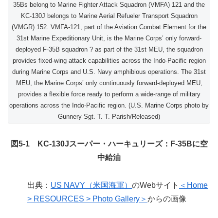
35Bs belong to Marine Fighter Attack Squadron (VMFA) 121 and the
KC-130J belongs to Marine Aerial Refueler Transport Squadron
(VMGR) 152. VMFA-121, part of the Aviation Combat Element for the
31st Marine Expeditionary Unit, is the Marine Corps’ only forward-
deployed F-35B squadron ? as part of the 31st MEU, the squadron
provides fixed-wing attack capabilities across the Indo-Pacific region
during Marine Corps and U.S. Navy amphibious operations. The 31st
MEU, the Marine Corps’ only continuously forward-deployed MEU,
provides a flexible force ready to perform a wide-range of military
operations across the Indo-Pacific region. (U.S. Marine Corps photo by
Gunnery Sgt. T. T. Parish/Released)
図5-1 KC-130Jスーパー・ハーキュリーズ：F-35Bに空
中給油
出典：
US NAVY（米国海軍）
のWebサイト
＜Home
> RESOURCES > Photo Gallery＞
からの画像