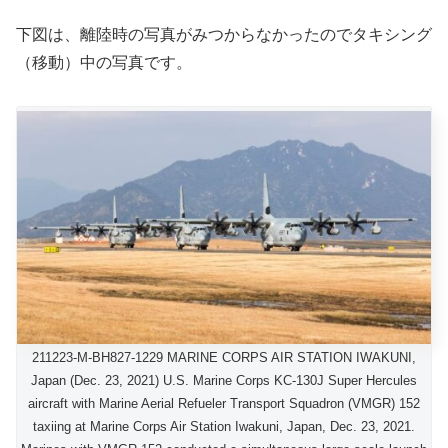
下図は、離陸時の写真がみつからなかったのでタキシング
（移動）中の写真です。
211223-M-BH827-1229 MARINE CORPS AIR STATION IWAKUNI,
Japan (Dec. 23, 2021) U.S. Marine Corps KC-130J Super Hercules
aircraft with Marine Aerial Refueler Transport Squadron (VMGR) 152
taxiing at Marine Corps Air Station Iwakuni, Japan, Dec. 23, 2021.