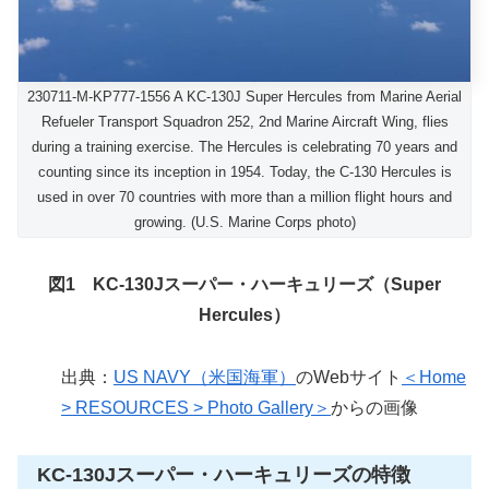
230711-M-KP777-1556 A KC-130J Super Hercules from Marine Aerial
Refueler Transport Squadron 252, 2nd Marine Aircraft Wing, flies
during a training exercise. The Hercules is celebrating 70 years and
counting since its inception in 1954. Today, the C-130 Hercules is
used in over 70 countries with more than a million flight hours and
growing. (U.S. Marine Corps photo)
図1 KC-130Jスーパー・ハーキュリーズ（Super
Hercules）
出典：
US NAVY（米国海軍）
のWebサイト
＜Home
> RESOURCES > Photo Gallery＞
からの画像
KC-130Jスーパー・ハーキュリーズの特徴