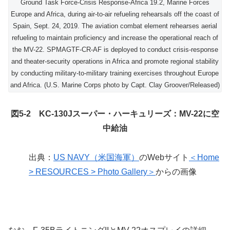
Ground Task Force-Crisis Response-Africa 19.2, Marine Forces
Europe and Africa, during air-to-air refueling rehearsals off the coast of
Spain, Sept. 24, 2019. The aviation combat element rehearses aerial
refueling to maintain proficiency and increase the operational reach of
the MV-22. SPMAGTF-CR-AF is deployed to conduct crisis-response
and theater-security operations in Africa and promote regional stability
by conducting military-to-military training exercises throughout Europe
and Africa. (U.S. Marine Corps photo by Capt. Clay Groover/Released)
図5-2 KC-130Jスーパー・ハーキュリーズ：MV-22に空
中給油
出典：
US NAVY（米国海軍）
のWebサイト
＜Home
> RESOURCES > Photo Gallery＞
からの画像