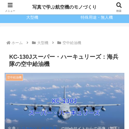
博士のテクレポ
小型機
写真で学ぶ航空機のモノづくり
メニュー
検索
大型機
特殊用途・無人機
ホーム
大型機
空中給油機
KC-130Jスーパー・ハーキュリーズ：海兵
隊の空中給油機
空中給油機
出典：
US NAVY（米国海軍）
のWebサイトからの画像（加工し