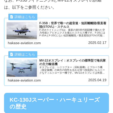
なお、F-35BライトニングIIとMV-22オスプレイの詳細
は、以下をご参照ください。
F-35B：世界で唯一の超音速・短距離離陸/垂直着
陸(STOVL)・ステルス
F-35AライトニングIIは、最新の第5世代戦闘機で優れた空
力性能とアビオニクスを備えたステルス機です。F-35には
F-35AとF-35Cにない短距離離陸／垂直着陸(STOV)可能な
F-35について主に米国海軍と海兵隊Webサイトの情報から
写真を使い説明します。
2025.02.17
hakase-aviation.com
MV-22オスプレイ：オスプレイの標準型で海兵隊
の主力輸送機
オスプレイは、ヘリコプター（回転翼機）とプロペラ機
（固定翼機）の両方の特性を合わせ持つ技術的にもユニー
クなティルトローター機です。MV-22オスプレイは米国海
兵隊の主力輸送機です。米国海軍のWebサイトの情報から
MV-22オスプレイについて説明します。
2025.04.19
hakase-aviation.com
KC-130Jスーパー・ハーキュリーズ
の歴史