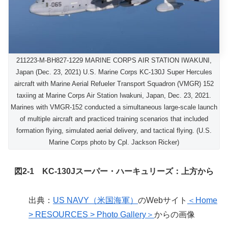
211223-M-BH827-1229 MARINE CORPS AIR STATION IWAKUNI,
Japan (Dec. 23, 2021) U.S. Marine Corps KC-130J Super Hercules
aircraft with Marine Aerial Refueler Transport Squadron (VMGR) 152
taxiing at Marine Corps Air Station Iwakuni, Japan, Dec. 23, 2021.
Marines with VMGR-152 conducted a simultaneous large-scale launch
of multiple aircraft and practiced training scenarios that included
formation flying, simulated aerial delivery, and tactical flying. (U.S.
Marine Corps photo by Cpl. Jackson Ricker)
図2-1 KC-130Jスーパー・ハーキュリーズ：上方から
出典：
US NAVY（米国海軍）
のWebサイト
＜Home
> RESOURCES > Photo Gallery＞
からの画像