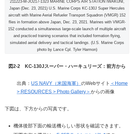
211223-M-JO217-1323 MARINE CORPS AIR STATION IWAKUNI,
Japan (Dec. 23, 2021) U.S. Marine Corps KC-130J Super Hercules
aircraft with Marine Aerial Refueler Transport Squadron (VMGR) 152
flies in formation above Japan, Dec. 23, 2021. Marines with VMGR-
152 conducted a simultaneous large-scale launch of multiple aircraft
and practiced training scenarios that included formation flying,
simulated aerial delivery and tactical landings. (U.S. Marine Corps
photo by Lance Cpl. Tyler Harmon)
図2-2 KC-130Jスーパー・ハーキュリーズ：前方から
出典：
US NAVY（米国海軍）
のWebサイト
＜Home
> RESOURCES > Photo Gallery＞
からの画像
下図は、下方からの写真です。
機体後部下面の輸送機らしい形状を確認できます。