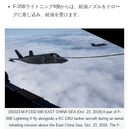
F-35BライトニングII側からは、給油ノズルをドロー
グに差し込み、給油を受けます。
181023-M-PJ332-590 EAST CHINA SEA (Oct. 23, 2018) A pair of F-
35B Lightning II fly alongside a KC-130J tanker aircraft during an aerial
refueling mission above the East China Sea, Oct. 23, 2018. The F-