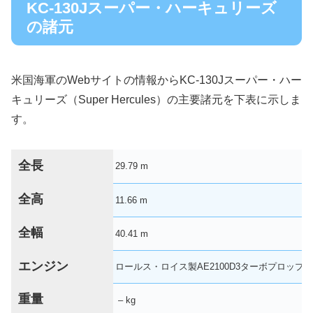
KC-130Jスーパー・ハーキュリーズ
の諸元
米国海軍のWebサイトの情報からKC-130Jスーパー・ハー
キュリーズ（Super Hercules）の主要諸元を下表に示しま
す。
全長
29.79 m
全高
11.66 m
全幅
40.41 m
エンジン
ロールス・ロイス製AE2100D3ターボプロップ（
重量
– kg