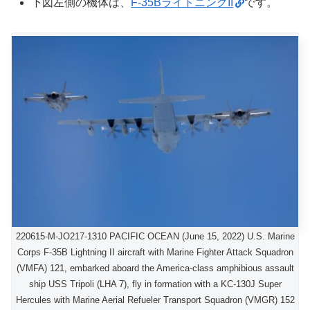
下図左側の機体は、
F-35BライトニングII
です。
220615-M-JO217-1310 PACIFIC OCEAN (June 15, 2022) U.S. Marine
Corps F-35B Lightning II aircraft with Marine Fighter Attack Squadron
(VMFA) 121, embarked aboard the America-class amphibious assault
ship USS Tripoli (LHA 7), fly in formation with a KC-130J Super
Hercules with Marine Aerial Refueler Transport Squadron (VMGR) 152