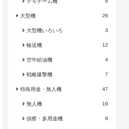
6
デモチーム機
26
大型機
3
大型機いろいろ
12
輸送機
4
空中給油機
7
戦略爆撃機
47
特殊用途・無人機
19
無人機
8
偵察・多用途機