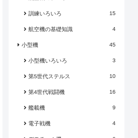
15
訓練いろいろ
4
航空機の基礎知識
45
小型機
3
小型機いろいろ
10
第5世代ステルス
16
第4世代戦闘機
9
艦載機
4
電子戦機