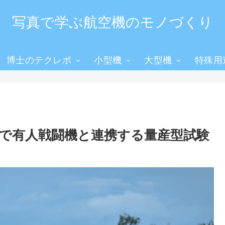
写真で学ぶ航空機のモノづくり
博士のテクレポ
小型機
大型機
特殊用
習で有人戦闘機と連携する量産型試験