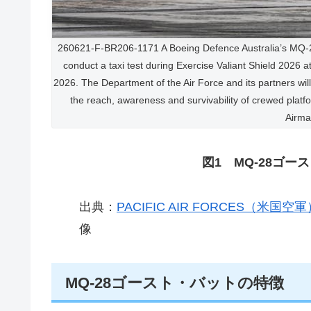
260621-F-BR206-1171 A Boeing Defence Australia’s MQ-28 G
conduct a taxi test during Exercise Valiant Shield 2026
2026. The Department of the Air Force and its partners will 
the reach, awareness and survivability of crewed platf
Airma
図1 MQ-28ゴース
出典：
PACIFIC AIR FORCES（米国空軍
像
MQ-28ゴースト・バットの特徴