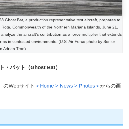
host Bat, a production representative test aircraft, prepares to
 at Rota, Commonwealth of the Northern Mariana Islands, June 21,
analyze the aircraft’s contribution as a force multiplier that extends
orms in contested environments. (U.S. Air Force photo by Senior
n Adrien Tran)
ト・バット（Ghost Bat）
）
のWebサイト
＜Home > News > Photos＞
からの画