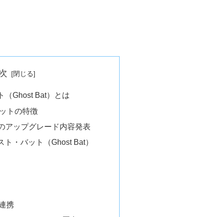
次
（Ghost Bat）とは
バットの特徴
-28のアップグレード内容発表
ト・バット（Ghost Bat）
と連携