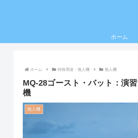
ホーム
ホーム
特殊用途・無人機
無人機
MQ-28ゴースト・バット：演
機
無人機