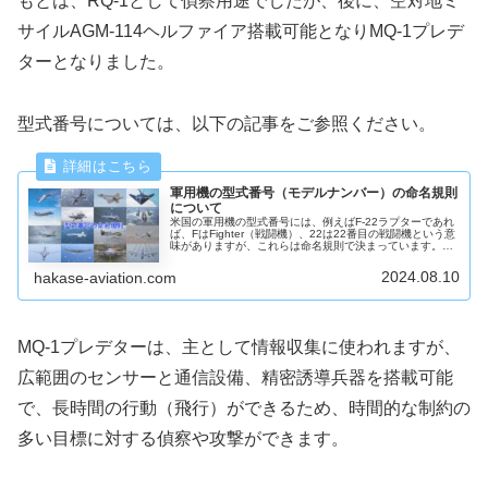
もとは、RQ-1として偵察用途でしたが、後に、空対地ミ
サイルAGM-114ヘルファイア搭載可能となりMQ-1プレデ
ターとなりました。
型式番号については、以下の記事をご参照ください。
軍用機の型式番号（モデルナンバー）の命名規則
について
米国の軍用機の型式番号には、例えばF-22ラプターであれ
ば、FはFighter（戦闘機）、22は22番目の戦闘機という意
味がありますが、これらは命名規則で決まっています。例
外なしというわけではないのですが、主な型式番号につい
て説明します。
2024.08.10
hakase-aviation.com
MQ-1プレデターは、主として情報収集に使われますが、
広範囲のセンサーと通信設備、精密誘導兵器を搭載可能
で、長時間の行動（飛行）ができるため、時間的な制約の
多い目標に対する偵察や攻撃ができます。