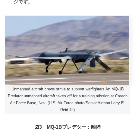
ジです。
Unmanned aircraft crews strive to support warfighters An MQ-1B
Predator unmanned aircraft takes off for a training mission at Creech
Air Force Base, Nev. (U.S. Air Force photo/Senior Airman Larry E.
Reid Jr.)
図3 MQ-1Bプレデター：離陸