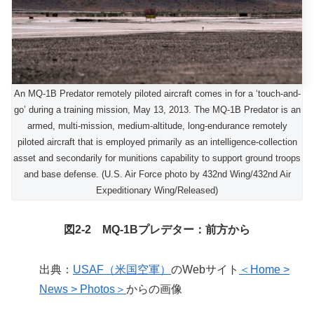
An MQ-1B Predator remotely piloted aircraft comes in for a ‘touch-and-
go’ during a training mission, May 13, 2013. The MQ-1B Predator is an
armed, multi-mission, medium-altitude, long-endurance remotely
piloted aircraft that is employed primarily as an intelligence-collection
asset and secondarily for munitions capability to support ground troops
and base defense. (U.S. Air Force photo by 432nd Wing/432nd Air
Expeditionary Wing/Released)
図2-2 MQ-1Bプレデター：前方から
出典：
USAF（米国空軍）
のWebサイト
＜Home >
News > Photos＞
からの画像