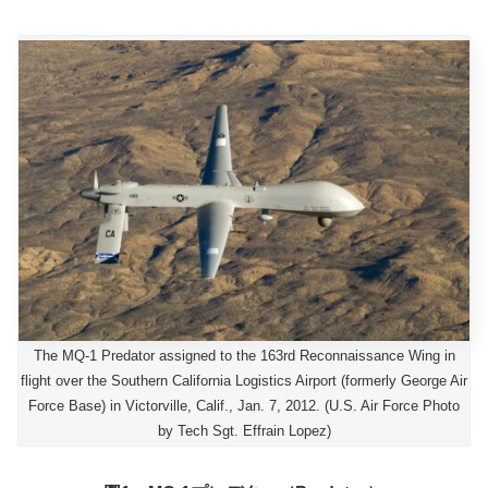
The MQ-1 Predator assigned to the 163rd Reconnaissance Wing in
flight over the Southern California Logistics Airport (formerly George Air
Force Base) in Victorville, Calif., Jan. 7, 2012. (U.S. Air Force Photo
by Tech Sgt. Effrain Lopez)