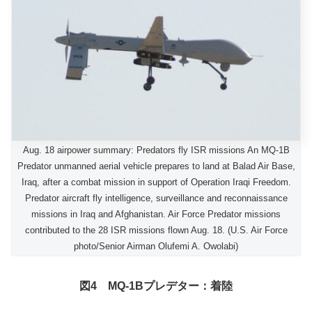
Aug. 18 airpower summary: Predators fly ISR missions An MQ-1B
Predator unmanned aerial vehicle prepares to land at Balad Air Base,
Iraq, after a combat mission in support of Operation Iraqi Freedom.
Predator aircraft fly intelligence, surveillance and reconnaissance
missions in Iraq and Afghanistan. Air Force Predator missions
contributed to the 28 ISR missions flown Aug. 18. (U.S. Air Force
photo/Senior Airman Olufemi A. Owolabi)
図4 MQ-1Bプレデター：着陸