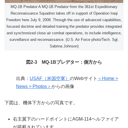
MQ-1B Predator A MQ-1B Predator from the 361st Expeditionary
Reconnaissance Squadron takes off in support of Operation Iraqi
Freedom here July 9, 2008. Through the use of advanced capabilities,
focused doctrine and detailed training the predator provides integrated
and synchronized close air combat operations, to include intelligence,
surveillance and reconnaissance. (U.S. Air Force photo/Tech. Sgt.
Sabrina Johnson)
図2-3 MQ-1Bプレデター：側方から
出典：
USAF（米国空軍）
のWebサイト
＜Home >
News > Photos＞
からの画像
下図は、機体下方からの写真です。
右主翼下のハードポイントにAGM-114ヘルファイア
が搭載されています。