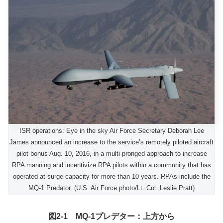
ISR operations: Eye in the sky Air Force Secretary Deborah Lee
James announced an increase to the service’s remotely piloted aircraft
pilot bonus Aug. 10, 2016, in a multi-pronged approach to increase
RPA manning and incentivize RPA pilots within a community that has
operated at surge capacity for more than 10 years. RPAs include the
MQ-1 Predator. (U.S. Air Force photo/Lt. Col. Leslie Pratt)
図2-1 MQ-1プレデター：上方から