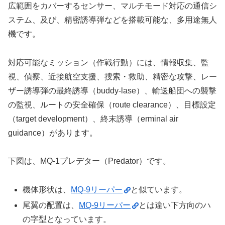
広範囲をカバーするセンサー、マルチモード対応の通信シ
ステム、及び、精密誘導弾などを搭載可能な、多用途無人
機です。
対応可能なミッション（作戦行動）には、情報収集、監
視、偵察、近接航空支援、捜索・救助、精密な攻撃、レー
ザー誘導弾の最終誘導（buddy-lase）、輸送船団への襲撃
の監視、ルートの安全確保（route clearance）、目標設定
（target development）、終末誘導（erminal air
guidance）があります。
下図は、MQ-1プレデター（Predator）です。
機体形状は、
MQ-9リーパー
と似ています。
尾翼の配置は、
MQ-9リーパー
とは違い下方向のハ
の字型となっています。