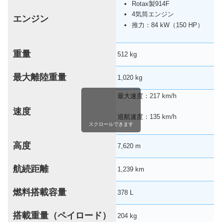
Rotax製914F
4気筒エンジン
エンジン
推力：84 kW（150 HP）
重量
512 kg
最大離陸重量
1,020 kg
最大速度：217 km/h
速度
巡航速度：135 km/h
スクロールできます
高度
7,620 m
航続距離
1,239 km
燃料搭載容量
378 L
搭載重量（ペイロード）
204 kg