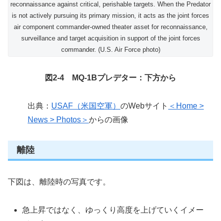
reconnaissance against critical, perishable targets. When the Predator
is not actively pursuing its primary mission, it acts as the joint forces
air component commander-owned theater asset for reconnaissance,
surveillance and target acquisition in support of the joint forces
commander. (U.S. Air Force photo)
図2-4 MQ-1Bプレデター：下方から
出典：
USAF（米国空軍）
のWebサイト
＜Home >
News > Photos＞
からの画像
離陸
下図は、離陸時の写真です。
急上昇ではなく、ゆっくり高度を上げていくイメー