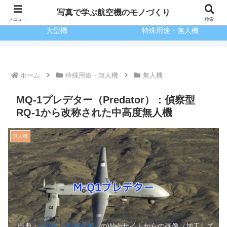
博士のテクレポ
小型機
写真で学ぶ航空機のモノづくり
メニュー
検索
大型機
特殊用途・無人機
ホーム
特殊用途・無人機
無人機
MQ-1プレデター（Predator）：偵察型
RQ-1から改称された中高度無人機
無人機
出典：
USAF（米国空軍）
のWebサイトからの画像（加工して