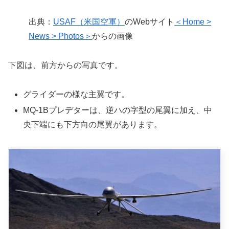
出典：
USAF（米国空軍）
のWebサイト
＜Home >
News > Photos＞
からの画像
下図は、前方からの写真です。
グライダーの様な主翼です。
MQ-1Bプレデターは、逆ハの字型の尾翼に加え、中
央下端にも下方向の尾翼があります。