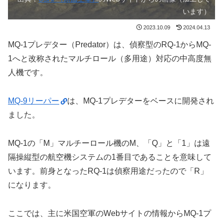
います）
2023.10.09
2024.04.13
MQ-1プレデター（Predator）は、偵察型のRQ-1からMQ-
1へと改称されたマルチロール（多用途）対応の中高度無
人機です。
MQ-9リーパー
は、MQ-1プレデターをベースに開発され
ました。
MQ-1の「M」マルチーロール機のM、「Q」と「1」は遠
隔操縦型の航空機システムの1番目であることを意味して
います。前身となったRQ-1は偵察用途だったので「R」
になります。
ここでは、主に米国空軍のWebサイトの情報からMQ-1プ