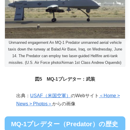
Unmanned engagement An MQ-1 Predator unmanned aerial vehicle
taxis down the runway at Balad Air Base, Iraq, on Wednesday, June
14. The Predator can employ two laser-guided Hellfire anti-tank
missiles. (U.S. Air Force photo/Airman 1st Class Andrew Oquendo)
図5 MQ-1プレデター：武装
出典：
USAF（米国空軍）
のWebサイト
＜Home >
News > Photos＞
からの画像
MQ-1プレデター（Predator）の歴史