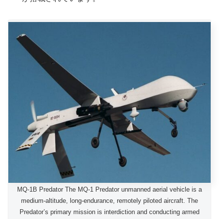
MQ-1B Predator The MQ-1 Predator unmanned aerial vehicle is a
medium-altitude, long-endurance, remotely piloted aircraft. The
Predator’s primary mission is interdiction and conducting armed