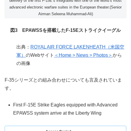
delivery of the first F-15E’s integrated with one of the world’s most
advanced electronic warfare suites in the European theater.(Senior
Airman Seleena Muhammad-Ali)
図3 EPAWSSを搭載したF-15Eストライクイーグル
出典：
ROYAL AIR FORCE LAKENHEATH（米国空
軍）
のWebサイト
＜Home > News > Photos＞
から
の画像
F-35シリーズとの組み合わせについても言及されていま
す。
First F-15E Strike Eagles equipped with Advanced
EPAWSS system arrive at the Liberty Wing