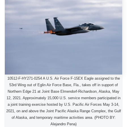
10512-F-HY271-0254 A U.S. Air Force F-15EX Eagle assigned to the
53rd Wing out of Eglin Air Force Base, Fla., takes off in support of
Northern Edge 21 at Joint Base Elmendorf-Richardson, Alaska, May
12, 2021. Approximately 15,000 U.S. service members participated in
a joint training exercise hosted by U.S. Pacific Air Forces May 3-14,
2021, on and above the Joint Pacific Alaska Range Complex, the Gulf
of Alaska, and temporary maritime activities area. (PHOTO BY:
Alejandro Pena)