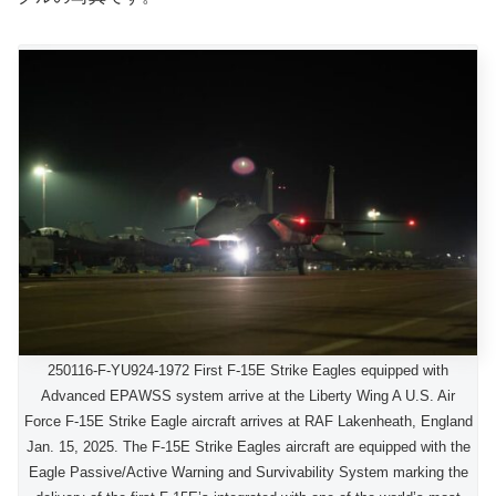
250116-F-YU924-1972 First F-15E Strike Eagles equipped with
Advanced EPAWSS system arrive at the Liberty Wing A U.S. Air
Force F-15E Strike Eagle aircraft arrives at RAF Lakenheath, England
Jan. 15, 2025. The F-15E Strike Eagles aircraft are equipped with the
Eagle Passive/Active Warning and Survivability System marking the