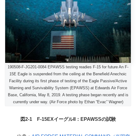
190508-F-JG201-0084 EPAWSS testing readies F-15 for future An F-
15E Eagle is suspended from the ceiling at the Benefield Anechoic
Facility during its first phase of testing of the Eagle Passive/Active
Warning and Survivability System (EPAWSS) at Edwards Air Force
Base, California, May 8, 2019. A testing phase began recently and is
currently under way. (Air Force photo by Ethan “Evac” Wagner)
図2-1 F-15EXイーグルII：EPAWSSの試験