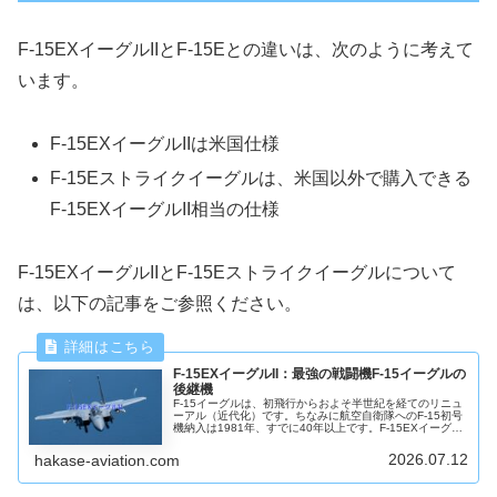
F-15EXイーグルIIとF-15Eとの違いは、次のように考えて
います。
F-15EXイーグルIIは米国仕様
F-15Eストライクイーグルは、米国以外で購入できる
F-15EXイーグルII相当の仕様
F-15EXイーグルIIとF-15Eストライクイーグルについて
は、以下の記事をご参照ください。
F-15EXイーグルII：最強の戦闘機F-15イーグルの
後継機
F-15イーグルは、初飛行からおよそ半世紀を経てのリニュ
ーアル（近代化）です。ちなみに航空自衛隊へのF-15初号
機納入は1981年、すでに40年以上です。F-15EXイーグル
IIについて、米国空軍とボーイング社のWebサイト情報か
ら写真を使い説明します。
2026.07.12
hakase-aviation.com