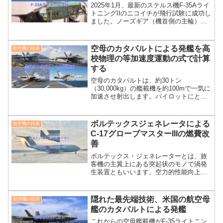
2025年1月、最新のステルス機F-35Aライ
トニングIIのニコイチが飛行試験に成功し
ました。ノーズギア（機首側の主輪）損
傷機体とエンジン火災による損傷機体の
ニコイチです。米国空軍のWebサイト情
報から写真を使いF-35Aのニコイチにつ
空母のカタパルトによる発艦を高
航空機の技術
いて説明します。
校物理の等加速度運動の式で計算
する
空母のカタパルトは、約30トン
（30,000kg）の艦載機を約100mで一気に
加速させ射出します。パイロットにとっ
ては2秒ほどで停止状態から空中に放り出
されるイメージです。高校物理の等加速
度運動をカタパルトに当てはめ加速度の
ボルテックスジェネレータによる
航空機の技術
計算について説明します。
C-17グローブマスターIIIの燃費改
善
ボルテックス・ジェネレーターとは、旅
客機の主翼上にある突起状のモノで渦発
生装置ともいいます。空力的性能向上や
燃費改善効果が得られる技術です。大型
輸送機C-17グローブマスターIIIを例に、
ボルテックス・ジェネレーターによる効
隠れた最先端技術、米国の航空母
航空機の技術
果について説明します。
艦のカタパルトによる発艦
これからの空母艦載機がF-35ライトニン