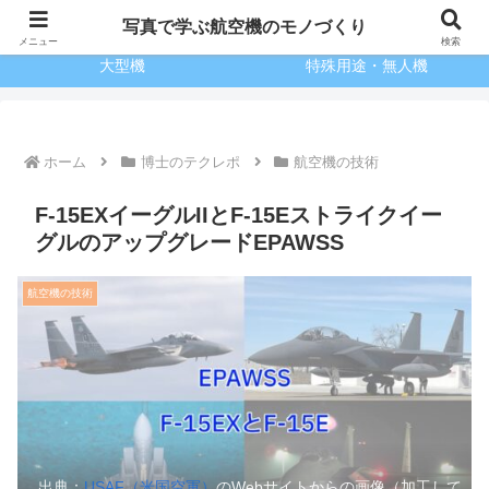
博士のテクレポ
小型機
写真で学ぶ航空機のモノづくり
メニュー
検索
大型機
特殊用途・無人機
ホーム
博士のテクレポ
航空機の技術
F-15EXイーグルIIとF-15Eストライクイー
グルのアップグレードEPAWSS
航空機の技術
出典：
USAF（米国空軍）
のWebサイトからの画像（加工して