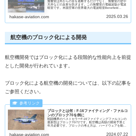
無響室は外からの音を遮断するだけでなく、無響室の壁や
天井などの反射を防ぎます。この無響室の電磁波版が電波
暗室です。米国空軍の世界最大の電波暗室Benefield
Anechoic Facilityでの米国空軍の実機による電磁波試験に
ついて写真を使い説明します。
2025.03.26
hakase-aviation.com
航空機のブロック化による開発
航空機開発ではブロック化による段階的な性能向上を前提
とした開発が行われています。
ブロック化による航空機の開発については、以下の記事を
ご参照ください。
ブロックとは何：F-16ファイティング・ファルコ
ンのブロック70を例に
戦闘機界のベストセラーF-16ファイティングファルコンの
最新型はブロック70/72です。航空機は高額の開発予算と
年月必要です。ブロックの考え方は、ハードウェアを動か
すソフトウェアを含むシステム開発の方法です。F-16を例
にブロック化について説明します。
2024.07.22
hakase-aviation.com