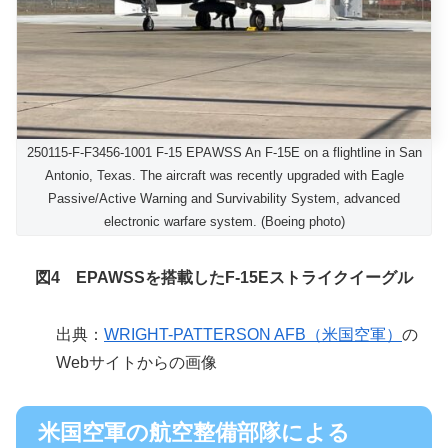
250115-F-F3456-1001 F-15 EPAWSS An F-15E on a flightline in San
Antonio, Texas. The aircraft was recently upgraded with Eagle
Passive/Active Warning and Survivability System, advanced
electronic warfare system. (Boeing photo)
図4 EPAWSSを搭載したF-15Eストライクイーグル
出典：
WRIGHT-PATTERSON AFB（米国空軍）
の
Webサイトからの画像
米国空軍の航空整備部隊による