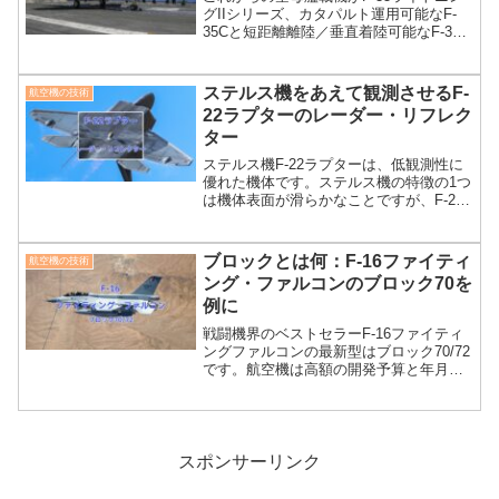
グIIシリーズ、カタパルト運用可能なF-
35Cと短距離離陸／垂直着陸可能なF-35B
です。カタパルトによる発艦とアレステ
ィング・フックによる着艦及びカタパル
トについて米国海軍のWebサイトの情報
ステルス機をあえて観測させるF-
航空機の技術
を主に写真で説明します。
22ラプターのレーダー・リフレク
ター
ステルス機F-22ラプターは、低観測性に
優れた機体です。ステルス機の特徴の1つ
は機体表面が滑らかなことですが、F-22
ラプターの機体下面に突起物（レーダ
ー・リフレクター）がある写真がありま
す。ステルス機なのになぜレーダー波を
ブロックとは何：F-16ファイティ
航空機の技術
反射させるのか考えます。
ング・ファルコンのブロック70を
例に
戦闘機界のベストセラーF-16ファイティ
ングファルコンの最新型はブロック70/72
です。航空機は高額の開発予算と年月必
要です。ブロックの考え方は、ハードウ
ェアを動かすソフトウェアを含むシステ
ム開発の方法です。F-16を例にブロック
化について説明します。
スポンサーリンク